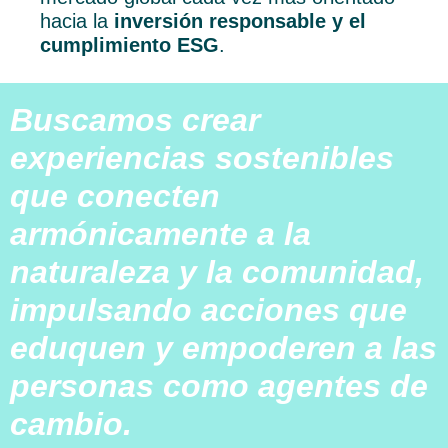
hacia la
inversión responsable y el
cumplimiento ESG
.
Buscamos crear
experiencias sostenibles
que conecten
armónicamente a la
naturaleza y la comunidad,
impulsando acciones que
eduquen y empoderen a las
personas como agentes de
cambio.