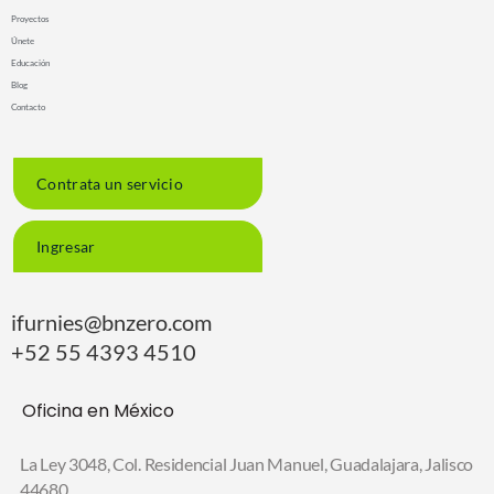
Proyectos
Únete
Educación
Blog
Contacto
Contrata un servicio
Ingresar
ifurnies@bnzero.com
+52 55 4393 4510
Oficina en México
La Ley 3048, Col. Residencial Juan Manuel,
Guadalajara, Jalisco
44680