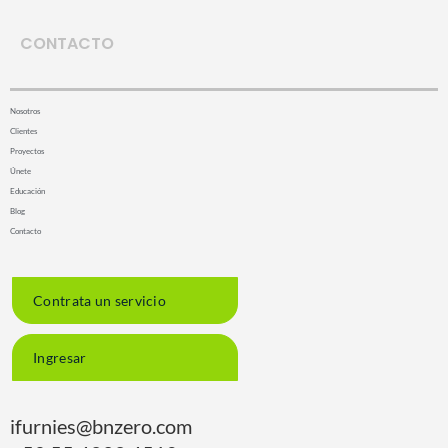
CONTACTO
Nosotros
Clientes
Proyectos
Únete
Educación
Blog
Contacto
Contrata un servicio
Ingresar
ifurnies@bnzero.com