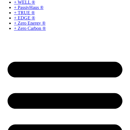
+ WELL ®
+ PassivHaus ®
+ TRUE ®
+ EDGE ®
+ Zero Energy ®
+ Zero Carbon ®