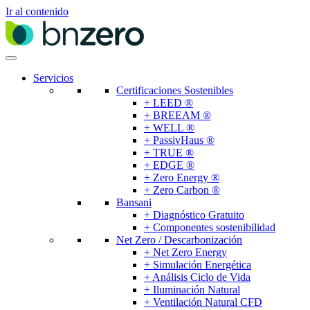
Ir al contenido
Servicios
Certificaciones Sostenibles
+ LEED ®
+ BREEAM ®
+ WELL ®
+ PassivHaus ®
+ TRUE ®
+ EDGE ®
+ Zero Energy ®
+ Zero Carbon ®
Bansani
+ Diagnóstico Gratuito
+ Componentes sostenibilidad
Net Zero / Descarbonización
+ Net Zero Energy
+ Simulación Energética
+ Análisis Ciclo de Vida
+ Iluminación Natural
+ Ventilación Natural CFD