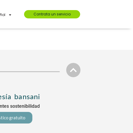
Contrata un servicio
ñol
sía bansani
tes sostenibilidad
tico gratuito