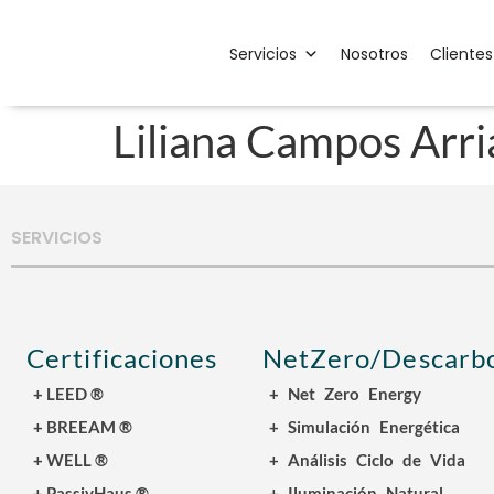
Servicios
Nosotros
Clientes
Liliana Campos Arri
SERVICIOS
Certificaciones
NetZero/Descarbo
+ LEED ®
+ Net Zero Energy
+ BREEAM ®
+ Simulación Energética
+ WELL ®
+ Análisis Ciclo de Vida
+ PassivHaus ®
+ Iluminación Natural