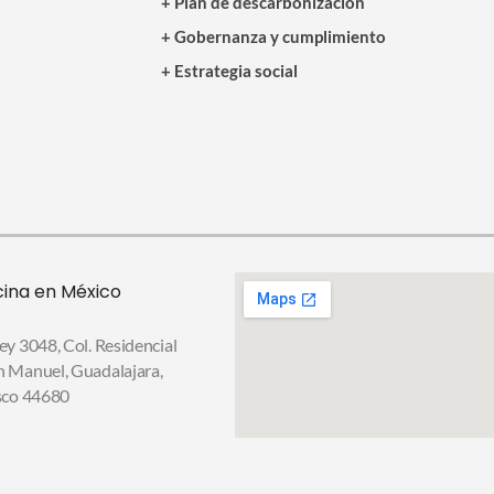
+ Plan de descarbonización
+ Gobernanza y cumplimiento
+ Estrategia social
cina en México
ey 3048, Col. Residencial
n Manuel,
Guadalajara,
isco 44680