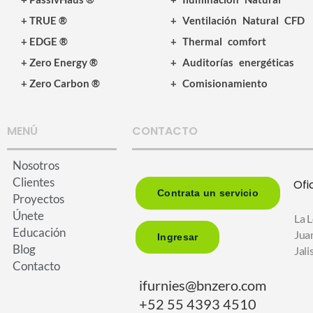
+ TRUE ®
+ Ventilación Natural CFD
+ EDGE ®
+ Thermal comfort
+ Zero Energy ®
+ Auditorías energéticas
+ Zero Carbon ®
+ Comisionamiento
MENÚ
CONTACTO
Nosotros
Clientes
Ofi
Contrata un servicio
Proyectos
Únete
La L
Educación
Jua
Ingresar
Blog
Jal
Contacto
ifurnies@bnzero.com
+52 55 4393 4510