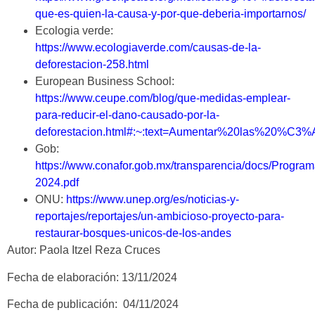
que-es-quien-la-causa-y-por-que-deberia-importarnos/
Ecologia verde:
https://www.ecologiaverde.com/causas-de-la-
deforestacion-258.html
European Business School:
https://www.ceupe.com/blog/que-medidas-emplear-
para-reducir-el-dano-causado-por-la-
deforestacion.html#:~:text=Aumentar%20las%20%C
Gob:
https://www.conafor.gob.mx/transparencia/docs/Prog
2024.pdf
ONU:
https://www.unep.org/es/noticias-y-
reportajes/reportajes/un-ambicioso-proyecto-para-
restaurar-bosques-unicos-de-los-andes
Autor: Paola Itzel Reza Cruces
Fecha de elaboración: 13/11/2024
Fecha de publicación: 04/11/2024