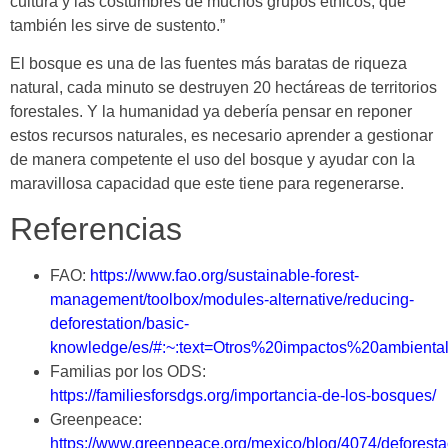
cultura y las costumbres de muchos grupos étnicos, que
también les sirve de sustento.”
El bosque es una de las fuentes más baratas de riqueza
natural, cada minuto se destruyen 20 hectáreas de territorios
forestales. Y la humanidad ya debería pensar en reponer
estos recursos naturales, es necesario aprender a gestionar
de manera competente el uso del bosque y ayudar con la
maravillosa capacidad que este tiene para regenerarse.
Referencias
FAO:
https://www.fao.org/sustainable-forest-
management/toolbox/modules-alternative/reducing-
deforestation/basic-
knowledge/es/#:~:text=Otros%20impactos%20ambien
Familias por los ODS:
https://familiesforsdgs.org/importancia-de-los-bosques/
Greenpeace:
https://www.greenpeace.org/mexico/blog/4074/deforesta