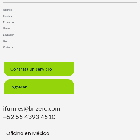
Nosotros
Clientes
Proyectos
Únete
Educación
Blog
Contacto
Contrata un servicio
Ingresar
ifurnies@bnzero.com
+52 55 4393 4510
Oficina en México