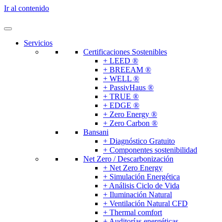
Ir al contenido
Servicios
Certificaciones Sostenibles
+ LEED ®
+ BREEAM ®
+ WELL ®
+ PassivHaus ®
+ TRUE ®
+ EDGE ®
+ Zero Energy ®
+ Zero Carbon ®
Bansani
+ Diagnóstico Gratuito
+ Componentes sostenibilidad
Net Zero / Descarbonización
+ Net Zero Energy
+ Simulación Energética
+ Análisis Ciclo de Vida
+ Iluminación Natural
+ Ventilación Natural CFD
+ Thermal comfort
+ Auditorías energéticas