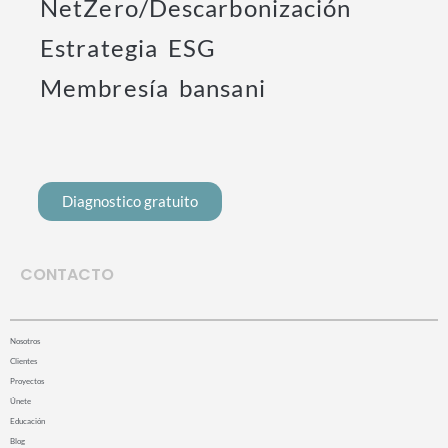
NetZero/Descarbonización
Estrategia ESG
Membresía bansani
Diagnostico gratuito
CONTACTO
Nosotros
Clientes
Proyectos
Únete
Educación
Blog