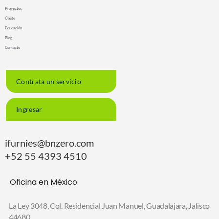
Proyectos
Únete
Educación
Blog
Contacto
Contrata un servicio
Ingresar
ifurnies@bnzero.com
+52 55 4393 4510
Oficina en México
La Ley 3048, Col. Residencial Juan Manuel,
Guadalajara, Jalisco
44680