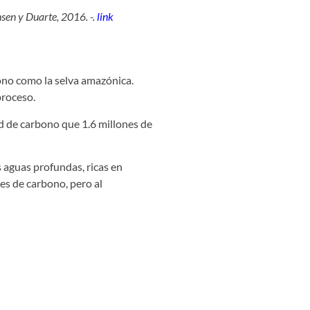
nsen y Duarte, 2016. -.
link
ono como la selva amazónica.
proceso.
d de carbono que 1.6 millones de
s aguas profundas, ricas en
es de carbono, pero al