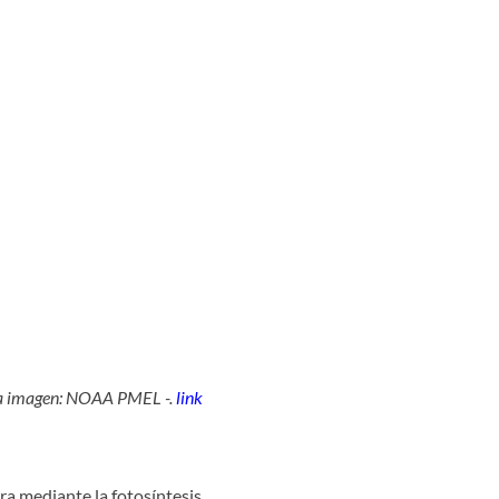
e la imagen: NOAA PMEL -.
link
a mediante la fotosíntesis,