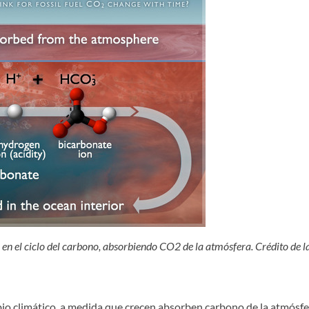
 en el ciclo del carbono, absorbiendo CO2 de la atmósfera. Crédito d
io climático, a medida que crecen absorben carbono de la atmósfer