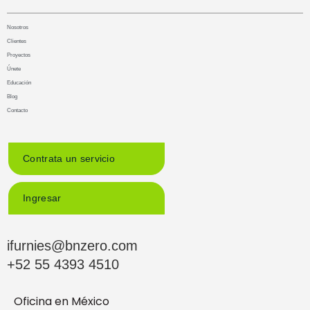
Nosotros
Clientes
Proyectos
Únete
Educación
Blog
Contacto
Contrata un servicio
Ingresar
ifurnies@bnzero.com
+52 55 4393 4510
Oficina en México