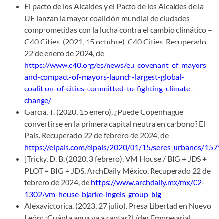
El pacto de los Alcaldes y el Pacto de los Alcaldes de la
UE lanzan la mayor coalición mundial de ciudades
comprometidas con la lucha contra el cambio climático –
C40 Cities. (2021, 15 octubre). C40 Cities. Recuperado
22 de enero de 2024, de
https://www.c40.org/es/news/eu-covenant-of-mayors-
and-compact-of-mayors-launch-largest-global-
coalition-of-cities-committed-to-fighting-climate-
change/
García, T. (2020, 15 enero). ¿Puede Copenhague
convertirse en la primera capital neutra en carbono? El
País. Recuperado 22 de febrero de 2024, de
https://elpais.com/elpais/2020/01/15/seres_urbanos/1
[Tricky, D. B. (2020, 3 febrero). VM House / BIG + JDS +
PLOT = BIG + JDS. ArchDaily México. Recuperado 22 de
febrero de 2024, de
https://www.archdaily.mx/mx/02-
1302/vm-house-bjarke-ingels-group-big
Alexavictorica. (2023, 27 julio). Presa Libertad en Nuevo
León: ¿Cuánta agua va a captar? Líder Empresarial.