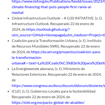
https://www.imf.org/es/Publications/fandd/issues/2023
climate-financing-that-puts-people-first-rania-al-
mashat
Global Infrastructure Outlook – A G20 INITIATIVE. (s. f.).
Infrastructure Outlook. Recuperado 22 de enero de
2024, de
https://outlook.gihub.org/?
utm_source=GIHub+Homepage&utm_medium=Project+ti
Coalición para la Transformación Urbana. (s. f.). Instituto
de Recursos Mundiales (WRI). Recuperado 22 de enero
de 2024, de
https://es.wri.org/proyectos/coalicion-para-
la-transformacion-
urbana#:~:text=La%20Coalici%C3%B3n%20para%20la%
La Energiewende alemana. (s. f.). Ministerio de
Relaciones Exteriores. Recuperado 22 de enero de 2024,
de
https://www.congreso.es/docu/docum/ddocum/dosieres/sle
ICLEI. (s. f.). Gobiernos Locales para la Sostenibilidad.
Recuperado 22 de enero de 2024, de
https://iclei.org.mx/pacto-global-de-alcaldes/