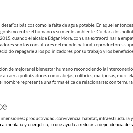
esafíos básicos como la falta de agua potable. En aquel entonces
agonismo entre el humano y su medio ambiente. Cuidar a los polini
2015, cuando el alcalde Edgar Mora, con una extraordinaria empat
adores son los consultores del mundo natural, reproductores supr
dido repagarle a los polinizadores por su trabajo y los beneficio
ención de mejorar el bienestar humano reconociendo la interconexión
 atraer a polinizadores como abejas, colibríes, mariposas, murciél
n el nombre representa una forma ética de relacionarse: con ternura
ce
imensiones: productividad, convivencia, hábitat, infraestructura y
a alimentaria y energética, lo que ayuda a reducir la dependencia de 