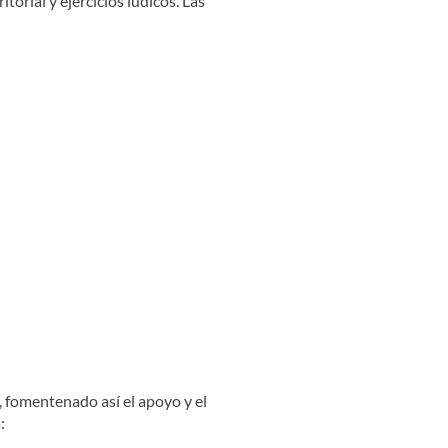
torial y ejercicios lúdicos. Las
, fomentenado así el apoyo y el
: