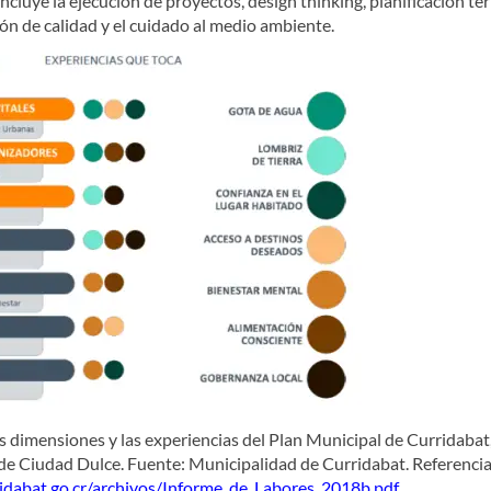
luye la ejecución de proyectos, design thinking, planificación terri
 de calidad y el cuidado al medio ambiente.
s dimensiones y las experiencias del Plan Municipal de Curridabat
 de Ciudad Dulce. Fuente: Municipalidad de Curridabat. Referencia
idabat.go.cr/archivos/Informe_de_Labores_2018b.pdf