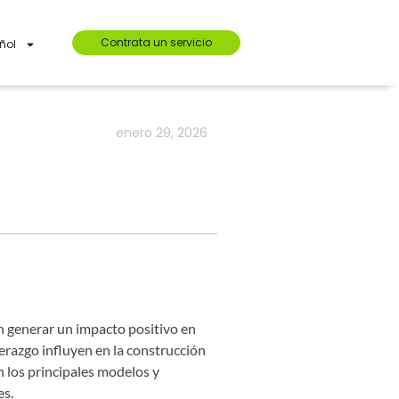
Contrata un servicio
ñol
enero 29, 2026
an generar un impacto positivo en
derazgo influyen en la construcción
n los principales modelos y
es.