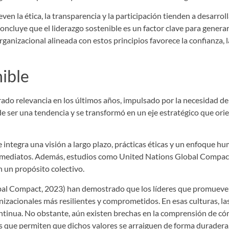
n la ética, la transparencia y la participación tienden a desarroll
 concluye que el liderazgo sostenible es un factor clave para gener
rganizacional alineada con estos principios favorece la confianza,
nible
rado relevancia en los últimos años, impulsado por la necesidad d
 de ser una tendencia y se transformó en un eje estratégico que o
e integra una visión a largo plazo, prácticas éticas y un enfoque 
inmediatos. Además, estudios como United Nations Global Compact
 un propósito colectivo.
bal Compact, 2023) han demostrado que los líderes que promueve
izacionales más resilientes y comprometidos. En esas culturas, la
ontinua. No obstante, aún existen brechas en la comprensión de có
os que permiten que dichos valores se arraiguen de forma duradera