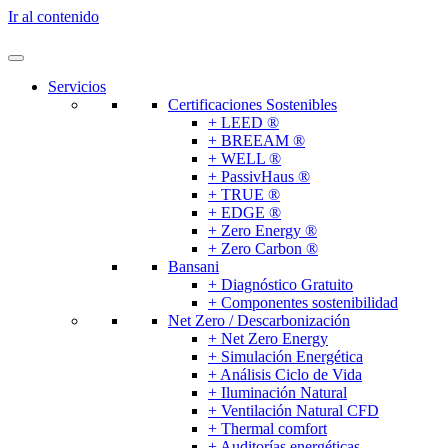
Ir al contenido
Servicios
Certificaciones Sostenibles
+ LEED ®
+ BREEAM ®
+ WELL ®
+ PassivHaus ®
+ TRUE ®
+ EDGE ®
+ Zero Energy ®
+ Zero Carbon ®
Bansani
+ Diagnóstico Gratuito
+ Componentes sostenibilidad
Net Zero / Descarbonización
+ Net Zero Energy
+ Simulación Energética
+ Análisis Ciclo de Vida
+ Iluminación Natural
+ Ventilación Natural CFD
+ Thermal comfort
+ Auditorías energéticas