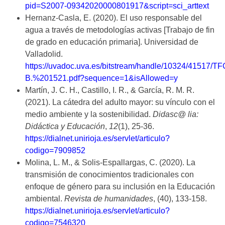
pid=S2007-09342020000801917&script=sci_arttext
Hernanz-Casla, E. (2020). El uso responsable del
agua a través de metodologías activas [Trabajo de fin
de grado en educación primaria]. Universidad de
Valladolid.
https://uvadoc.uva.es/bitstream/handle/10324/41517/TF
B.%201521.pdf?sequence=1&isAllowed=y
Martín, J. C. H., Castillo, I. R., & García, R. M. R.
(2021). La cátedra del adulto mayor: su vínculo con el
medio ambiente y la sostenibilidad.
Didasc@ lia:
Didáctica y Educación
,
12
(1), 25-36.
https://dialnet.unirioja.es/servlet/articulo?
codigo=7909852
Molina, L. M., & Solis-Espallargas, C. (2020). La
transmisión de conocimientos tradicionales con
enfoque de género para su inclusión en la Educación
ambiental.
Revista de humanidades
, (40), 133-158.
https://dialnet.unirioja.es/servlet/articulo?
codigo=7546320