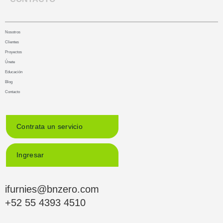
Nosotros
Clientes
Proyectos
Únete
Educación
Blog
Contacto
Contrata un servicio
Ingresar
ifurnies@bnzero.com
+52 55 4393 4510