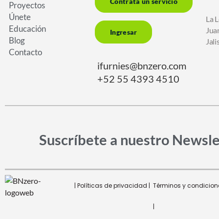
Contrata un servicio
Proyectos
Únete
La L
Educación
Jua
Ingresar
Blog
Jal
Contacto
ifurnies@bnzero.com
+52 55 4393 4510
Suscríbete a nuestro
Newsle
| Políticas de privacidad |
Términos y condicion
|