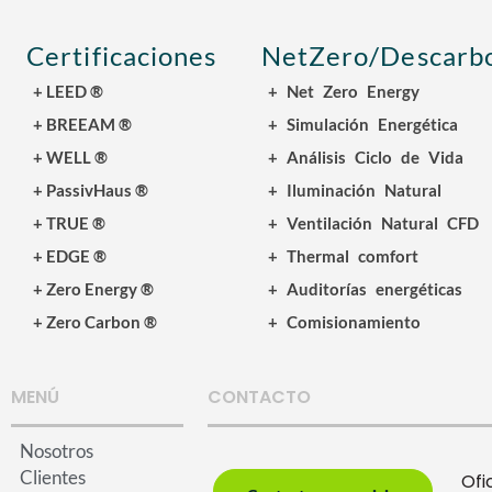
Certificaciones
NetZero/Descarbo
+ LEED ®
+ Net Zero Energy
+ BREEAM ®
+ Simulación Energética
+ WELL ®
+ Análisis Ciclo de Vida
+ PassivHaus ®
+ Iluminación Natural
+ TRUE ®
+ Ventilación Natural CFD
+ EDGE ®
+ Thermal comfort
+ Zero Energy ®
+ Auditorías energéticas
+ Zero Carbon ®
+ Comisionamiento
MENÚ
CONTACTO
Nosotros
Clientes
Ofi