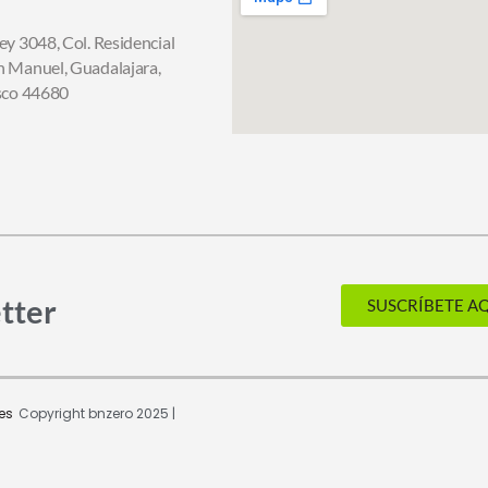
ey 3048, Col. Residencial
n Manuel,
Guadalajara,
isco 44680
tter
SUSCRÍBETE A
es
Copyright bnzero 2025 |