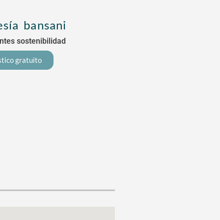
sía bansani
tes sostenibilidad
tico gratuito