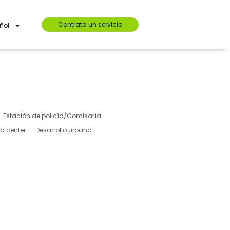
Contrata un servicio
ñol
Estación de policía/Comisaría
a center
Desarrollo urbano